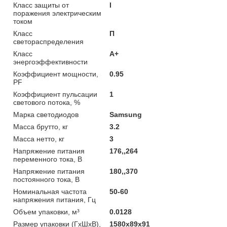
Класс защиты от
I
поражения электрическим
током
Класс
П
светораспределения
Класс
А+
энергоэффективности
Коэффициент мощности,
0.95
PF
Коэффициент пульсации
1
светового потока, %
Марка светодиодов
Samsung
Масса брутто, кг
3.2
Масса нетто, кг
3
Напряжение питания
176,,264
переменного тока, В
Напряжение питания
180,,370
постоянного тока, В
Номинальная частота
50-60
напряжения питания, Гц
Объем упаковки, м³
0.0128
Размер упаковки (ГхШхВ),
1580х89х91