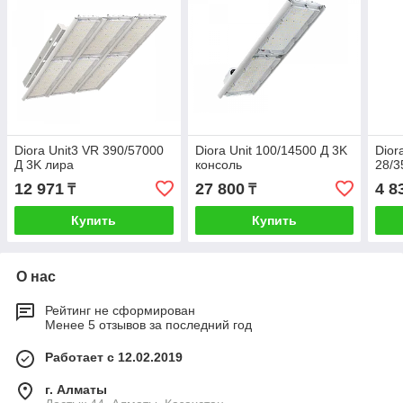
Diora Unit3 VR 390/57000
Diora Unit 100/14500 Д 3K
Dior
Д 3K лира
консоль
28/3
12 971
27 800
4 8
₸
₸
Купить
Купить
О нас
Рейтинг не сформирован
Менее 5 отзывов за последний год
Работает с 12.02.2019
г. Алматы