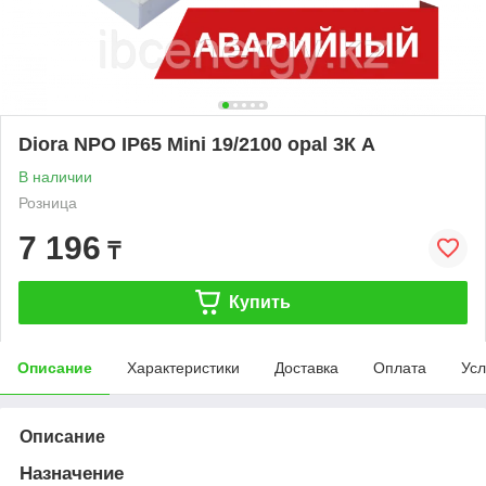
Diora NPO IP65 Mini 19/2100 opal 3К A
В наличии
Розница
7 196
₸
Купить
Описание
Характеристики
Доставка
Оплата
Усл
Описание
Назначение