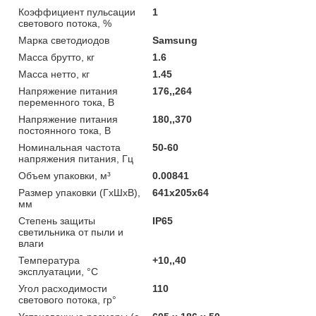
Коэффициент пульсации
1
светового потока, %
Марка светодиодов
Samsung
Масса брутто, кг
1.6
Масса нетто, кг
1.45
Напряжение питания
176,,264
переменного тока, В
Напряжение питания
180,,370
постоянного тока, В
Номинальная частота
50-60
напряжения питания, Гц
Объем упаковки, м³
0.00841
Размер упаковки (ГхШхВ),
641х205х64
мм
Степень защиты
IP65
светильника от пыли и
влаги
Температура
+10,,40
эксплуатации, °С
Угол расходимости
110
светового потока, гр°