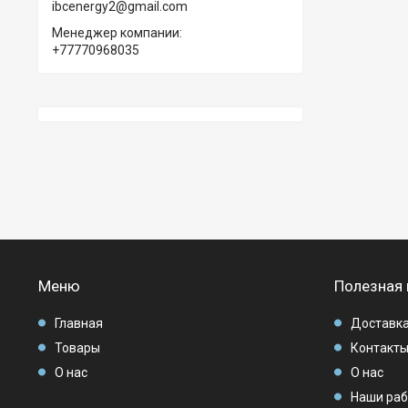
ibcenergy2@gmail.com
Менеджер компании
+77770968035
Меню
Полезная
Главная
Доставка
Товары
Контакт
О нас
О нас
Наши ра