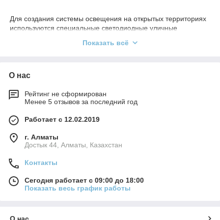
Для создания системы освещения на открытых территориях
используются специальные светодиодные уличные
светильники. Производитель «Световые технологии»
Показать всё
разработали широкий ассортимент моделей с высокой
светоотдачей, долгим сроком службы и современным
дизайном.
О нас
В этом разделе нашего интернет-магазина вы можете
выбрать:
Рейтинг не сформирован
для скоростных автодорог;
Менее 5 отзывов за последний год
дизайнерские городские;
Работает с 12.02.2019
для дорог, тротуаров, парков, скверов;
г. Алматы
зданий и сооружений;
Достык 44, Алматы, Казахстан
консольные для пешеходных переходов и другие
Контакты
современные решения.
Основными характеристиками таких светильников является
Сегодня работает с 09:00 до 18:00
энергоэффективность, стойкость к внешним воздействиям и
Показать весь график работы
простота монтажа. Мы предлагаем своим клиентам
оборудование только из качественных материалов, чтобы
обеспечить их долговечность и надежность в эксплуатации
О нас