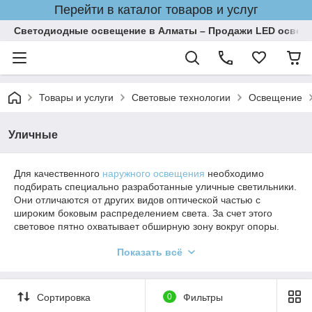
Перейти в каталог товаров и услуг
Светодиодные освещение в Алматы – Продажи LED освеще
Товары и услуги
Световые технологии
Освещение
Уличные
Для качественного
наружного освещения
необходимо
подбирать специально разработанные уличные светильники.
Они отличаются от других видов оптической частью с
широким боковым распределением света. За счет этого
световое пятно охватывает обширную зону вокруг опоры.
Кроме того все модели с прочным вандалостойким
Показать всё
рассеивателем и герметичным корпусом.
Гарантируем качество всех товаров, в наличии сертификаты
соответствия европейским стандартам.
Сортировка
0
Фильтры